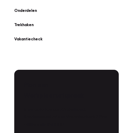
Onderdelen
Trekhaken
Vakantiecheck
Plan een
Werkplaatsafspraak
Is uw auto toe aan Onderhoud,
Bandenwissel of een Vakantiecheck? Plan
online een afspraak!