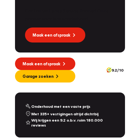
Dat kan via Lease Service Partner! Onze
Vakgarage
Dekkers
partner voor leaseonderhoud.
Molendijk 1A
,
5109 RL
's Gravenmoer
9.0
/10
Vandaag gesloten, morgen open vanaf 08:00
Maak een afspraak
Vakgarage
Nijland
Plantsoensingel Zuid 22A
,
7041 ZE
's-Heerenberg
10.0
/10
Maak een afspraak
Vandaag gesloten, morgen open vanaf 08:00
9.2/10
342
Garage zoeken
Vakgarage
De Dames Van Hurkmans
Afrikalaan 1a
,
5232 BD
's-Hertogenbosch
9.2
/10
Vandaag gesloten, morgen open vanaf 08:00
Onderhoud met een vaste prijs
Met 335+ vestigingen altijd dichtbij
Vakgarage
Leithon Cars
Wij krijgen een 9.2 o.b.v. ruim 180.000
reviews
Touwbaan 2 & Zoeterwoudseweg 23
,
Leiden
& Leiderdorp
9.3
/10