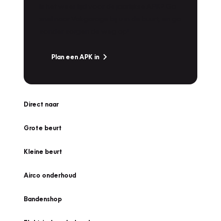
Is het weer tijd voor de jaarlijkse APK? Ga
snel naar Vakgarage bij u in de buurt, en ga
zonder zorgen de weg op!
Plan een APK in
Direct naar
Grote beurt
Kleine beurt
Airco onderhoud
Bandenshop