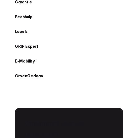
Garantie
Pechhulp
Labels
GRIP Expert
E-Mobility
GroenGedaan
Onderhoud voor uw
Zoeken
leaseauto?