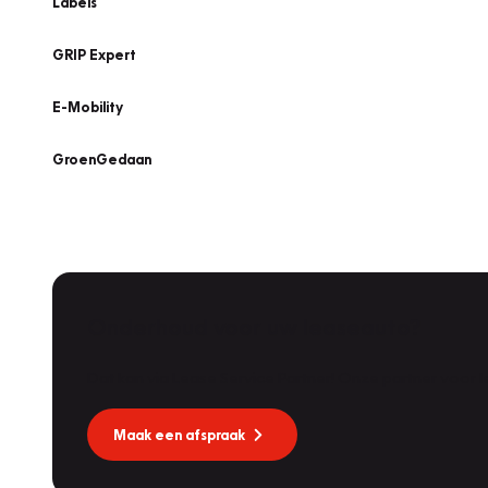
Labels
GRIP Expert
E-Mobility
GroenGedaan
Onderhoud voor uw leaseauto?
Vakgarage
Dekkers
Dat kan via Lease Service Partner! Onze partner voor
Molendijk 1A
,
5109 RL
's Gravenmoer
9.0
/10
Nu geopend tot 17:30
Maak een afspraak
Vakgarage
Nijland