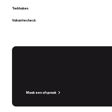
Trekhaken
Vakantiecheck
Plan een
Werkplaatsafspraak
Is uw auto toe aan Onderhoud, Bandenwissel of een Va
Maak een afspraak