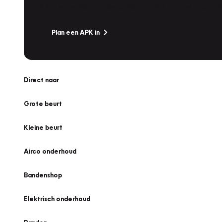
Is het weer tijd voor de jaarlijkse APK? Ga snel naar V
Plan een APK in
Direct naar
Grote beurt
Kleine beurt
Airco onderhoud
Bandenshop
Elektrisch onderhoud