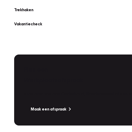
Trekhaken
Vakantiecheck
Plan een
Werkplaatsafspraak
Is uw auto toe aan Onderhoud, Bandenwissel of een Va
Maak een afspraak