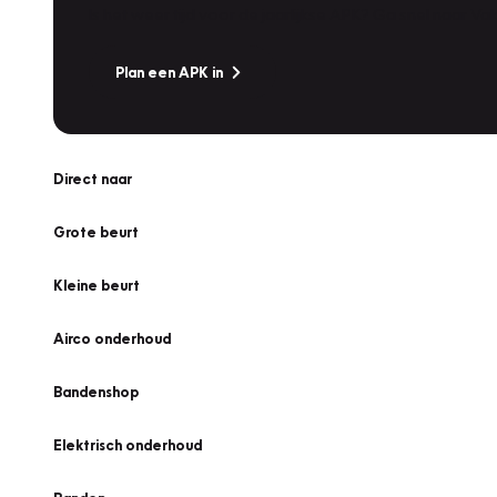
Is het weer tijd voor de jaarlijkse APK? Ga snel naar V
Plan een APK in
Direct naar
Grote beurt
Kleine beurt
Airco onderhoud
Bandenshop
Elektrisch onderhoud