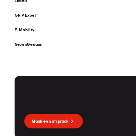
Labels
GRIP Expert
E-Mobility
GroenGedaan
Onderhoud voor uw leaseauto?
Vakgarage
Dekkers
Dat kan via Lease Service Partner! Onze partner voor
Molendijk 1A
,
5109 RL
's Gravenmoer
9.0
/10
Nu geopend tot 17:30
Maak een afspraak
Vakgarage
Nijland