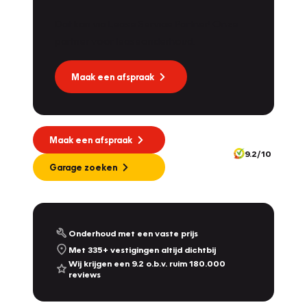
Dat kan via Lease Service Partner! Onze
Vakgarage
Dekkers
partner voor leaseonderhoud.
Molendijk 1A
,
5109 RL
's Gravenmoer
9.0
/10
Nu geopend tot 17:30
Maak een afspraak
Vakgarage
Nijland
Plantsoensingel Zuid 22A
,
7041 ZE
's-Heerenberg
10.0
/10
Maak een afspraak
Nu geopend tot 19:00
9.2/10
342
Garage zoeken
Vakgarage
De Dames Van Hurkmans
Afrikalaan 1a
,
5232 BD
's-Hertogenbosch
9.2
/10
Nu geopend tot 17:00
Onderhoud met een vaste prijs
Met 335+ vestigingen altijd dichtbij
Vakgarage
Leithon Cars
Wij krijgen een 9.2 o.b.v. ruim 180.000
reviews
Touwbaan 2 & Zoeterwoudseweg 23
,
Leiden
& Leiderdorp
9.3
/10