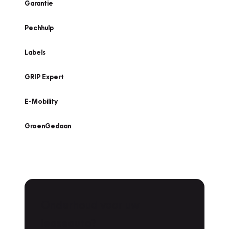
Garantie
Pechhulp
Labels
GRIP Expert
E-Mobility
GroenGedaan
Onderhoud voor uw
Zoeken
leaseauto?