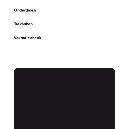
Onderdelen
Trekhaken
Vakantiecheck
Plan een
Werkplaatsafspraak
Is uw auto toe aan Onderhoud,
Bandenwissel of een Vakantiecheck? Plan
online een afspraak!