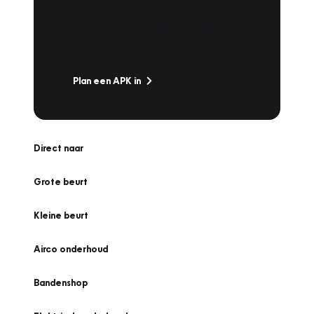
Is het weer tijd voor de jaarlijkse APK? Ga
snel naar Vakgarage bij u in de buurt, en ga
zonder zorgen de weg op!
Plan een APK in
Direct naar
Grote beurt
Kleine beurt
Airco onderhoud
Bandenshop