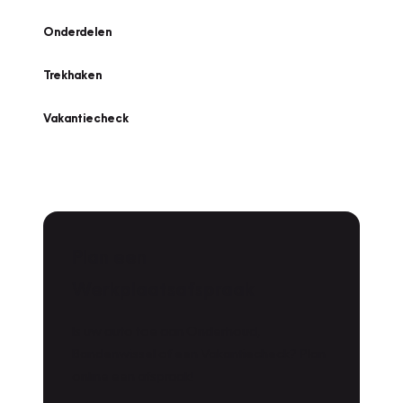
Onderdelen
Trekhaken
Vakantiecheck
Plan een
Werkplaatsafspraak
Is uw auto toe aan Onderhoud,
Bandenwissel of een Vakantiecheck? Plan
online een afspraak!