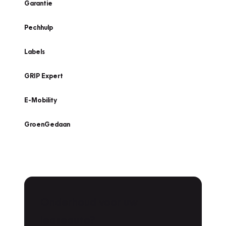
Garantie
Pechhulp
Labels
GRIP Expert
E-Mobility
GroenGedaan
Onderhoud voor uw
Zoeken
leaseauto?