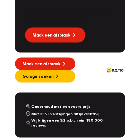
Dat kan via Lease Service Partner! Onze
Vakgarage
Dekkers
partner voor leaseonderhoud.
Molendijk 1A
,
5109 RL
's Gravenmoer
9.0
/10
Nu geopend tot 12:00
Maak een afspraak
Vakgarage
Nijland
Plantsoensingel Zuid 22A
,
7041 ZE
's-Heerenberg
10.0
/10
Maak een afspraak
Nu geopend tot 19:00
9.2/10
342
Garage zoeken
Vakgarage
De Dames Van Hurkmans
Afrikalaan 1a
,
5232 BD
's-Hertogenbosch
9.2
/10
Vandaag gesloten, maandag open vanaf 08:00
Onderhoud met een vaste prijs
Met 335+ vestigingen altijd dichtbij
Vakgarage
Leithon Cars
Wij krijgen een 9.2 o.b.v. ruim 180.000
reviews
Touwbaan 2 & Zoeterwoudseweg 23
,
Leiden
& Leiderdorp
9.3
/10