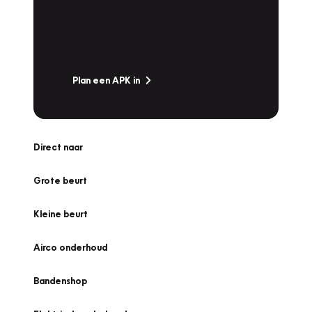
Is het weer tijd voor de jaarlijkse APK? Ga
snel naar Vakgarage bij u in de buurt, en ga
zonder zorgen de weg op!
Plan een APK in
Direct naar
Grote beurt
Kleine beurt
Airco onderhoud
Bandenshop