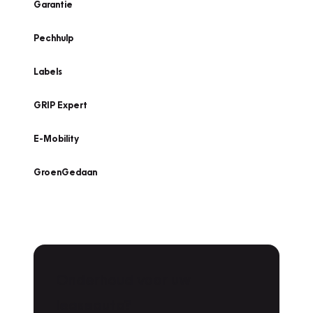
Garantie
Pechhulp
Labels
GRIP Expert
E-Mobility
GroenGedaan
Onderhoud voor uw
Zoeken
leaseauto?