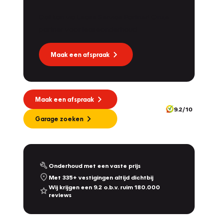
Dat kan via Lease Service Partner! Onze
Vakgarage
Dekkers
partner voor leaseonderhoud.
Molendijk 1A
,
5109 RL
's Gravenmoer
9.0
/10
Geopend vanaf 08:30
Maak een afspraak
Vakgarage
Nijland
Plantsoensingel Zuid 22A
,
7041 ZE
's-Heerenberg
10.0
/10
Maak een afspraak
Geopend vanaf 08:00
9.2/10
342
Garage zoeken
Vakgarage
De Dames Van Hurkmans
Afrikalaan 1a
,
5232 BD
's-Hertogenbosch
9.2
/10
Vandaag gesloten, maandag open vanaf 08:00
Onderhoud met een vaste prijs
Met 335+ vestigingen altijd dichtbij
Vakgarage
Leithon Cars
Wij krijgen een 9.2 o.b.v. ruim 180.000
reviews
Touwbaan 2 & Zoeterwoudseweg 23
,
Leiden
& Leiderdorp
9.3
/10