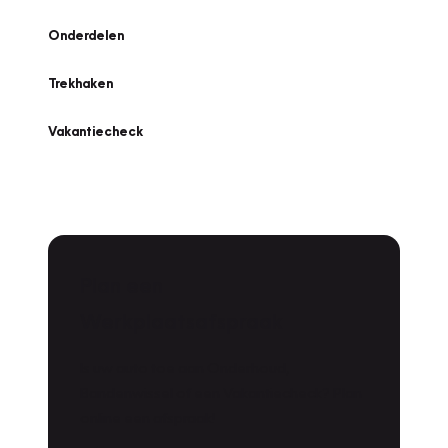
Onderdelen
Trekhaken
Vakantiecheck
Plan een
Werkplaatsafspraak
Is uw auto toe aan Onderhoud,
Bandenwissel of een Vakantiecheck? Plan
online een afspraak!