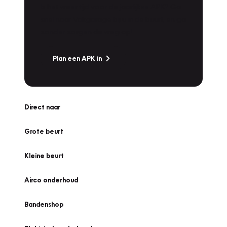
Is het weer tijd voor de jaarlijkse APK? Ga
snel naar Vakgarage bij u in de buurt, en ga
zonder zorgen de weg op!
Plan een APK in
Direct naar
Grote beurt
Kleine beurt
Airco onderhoud
Bandenshop