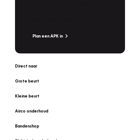
Is het weer tijd voor de jaarlijkse APK? Ga
snel naar Vakgarage bij u in de buurt, en ga
zonder zorgen de weg op!
Plan een APK in
Direct naar
Grote beurt
Kleine beurt
Airco onderhoud
Bandenshop