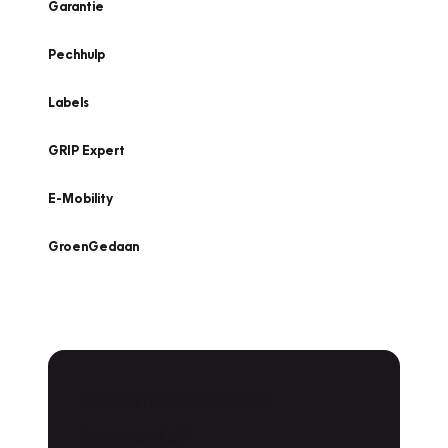
Garantie
Pechhulp
Labels
GRIP Expert
E-Mobility
GroenGedaan
Onderhoud voor uw
Zoeken
leaseauto?