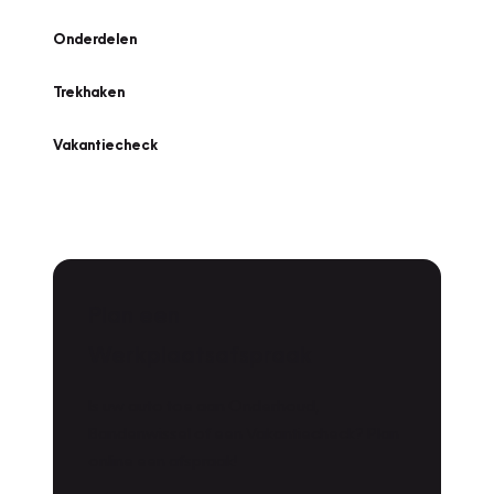
Onderdelen
Trekhaken
Vakantiecheck
Plan een
Werkplaatsafspraak
Is uw auto toe aan Onderhoud,
Bandenwissel of een Vakantiecheck? Plan
online een afspraak!