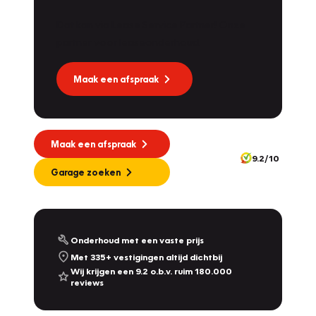
Dat kan via Lease Service Partner! Onze
Vakgarage
Dekkers
partner voor leaseonderhoud.
Molendijk 1A
,
5109 RL
's Gravenmoer
9.0
/10
Geopend vanaf 08:30
Maak een afspraak
Vakgarage
Nijland
Plantsoensingel Zuid 22A
,
7041 ZE
's-Heerenberg
10.0
/10
Maak een afspraak
Geopend vanaf 08:00
9.2/10
342
Garage zoeken
Vakgarage
De Dames Van Hurkmans
Afrikalaan 1a
,
5232 BD
's-Hertogenbosch
9.2
/10
Vandaag gesloten, maandag open vanaf 08:00
Onderhoud met een vaste prijs
Met 335+ vestigingen altijd dichtbij
Vakgarage
Leithon Cars
Wij krijgen een 9.2 o.b.v. ruim 180.000
reviews
Touwbaan 2 & Zoeterwoudseweg 23
,
Leiden
& Leiderdorp
9.3
/10