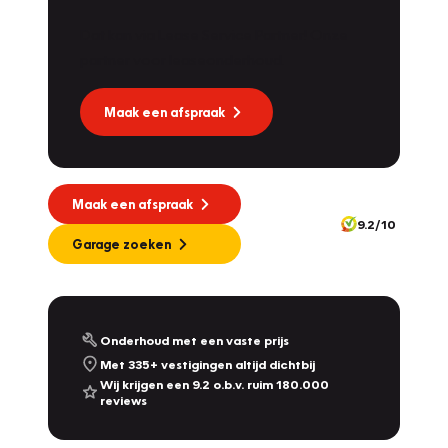
Dat kan via Lease Service Partner! Onze
Vakgarage
Dekkers
partner voor leaseonderhoud.
Molendijk 1A
,
5109 RL
's Gravenmoer
9.0
/10
Nu gesloten, morgen open vanaf 08:00
Maak een afspraak
Vakgarage
Nijland
Plantsoensingel Zuid 22A
,
7041 ZE
's-Heerenberg
10.0
/10
Maak een afspraak
Nu gesloten, morgen open vanaf 08:00
9.2/10
342
Garage zoeken
Vakgarage
De Dames Van Hurkmans
Afrikalaan 1a
,
5232 BD
's-Hertogenbosch
9.2
/10
Nu gesloten, morgen open vanaf 08:00
Onderhoud met een vaste prijs
Met 335+ vestigingen altijd dichtbij
Vakgarage
Leithon Cars
Wij krijgen een 9.2 o.b.v. ruim 180.000
reviews
Touwbaan 2 & Zoeterwoudseweg 23
,
Leiden
& Leiderdorp
9.3
/10