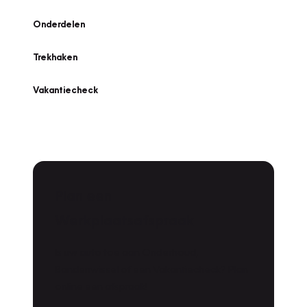
Onderdelen
Trekhaken
Vakantiecheck
Plan een
Werkplaatsafspraak
Is uw auto toe aan Onderhoud,
Bandenwissel of een Vakantiecheck? Plan
online een afspraak!