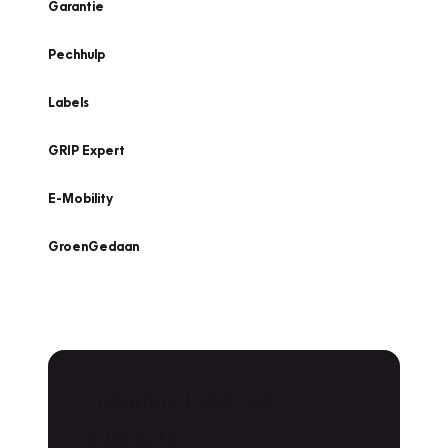
Garantie
Pechhulp
Labels
GRIP Expert
E-Mobility
GroenGedaan
Onderhoud voor uw
Zoeken
leaseauto?