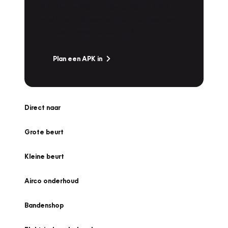
Is het weer tijd voor de jaarlijkse APK? Ga
snel naar Vakgarage bij u in de buurt, en ga
zonder zorgen de weg op!
Plan een APK in
Direct naar
Grote beurt
Kleine beurt
Airco onderhoud
Bandenshop