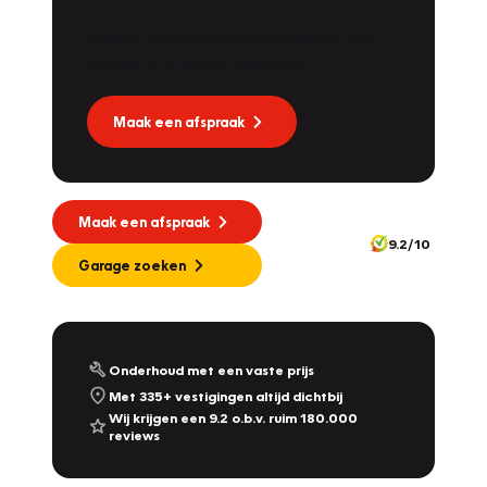
Dat kan via Lease Service Partner! Onze
Vakgarage
Dekkers
partner voor leaseonderhoud.
Molendijk 1A
,
5109 RL
's Gravenmoer
9.0
/10
Geopend vanaf 08:00
Maak een afspraak
Vakgarage
Nijland
Plantsoensingel Zuid 22A
,
7041 ZE
's-Heerenberg
10.0
/10
Maak een afspraak
Geopend vanaf 08:00
9.2/10
342
Garage zoeken
Vakgarage
De Dames Van Hurkmans
Afrikalaan 1a
,
5232 BD
's-Hertogenbosch
9.2
/10
Geopend vanaf 08:00
Onderhoud met een vaste prijs
Met 335+ vestigingen altijd dichtbij
Vakgarage
Leithon Cars
Wij krijgen een 9.2 o.b.v. ruim 180.000
reviews
Touwbaan 2 & Zoeterwoudseweg 23
,
Leiden
& Leiderdorp
9.3
/10