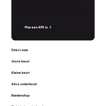
Is het weer tijd voor de jaarlijkse APK? Ga
snel naar Vakgarage bij u in de buurt, en ga
zonder zorgen de weg op!
Plan een APK in
Direct naar
Grote beurt
Kleine beurt
Airco onderhoud
Bandenshop