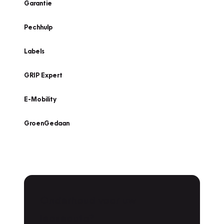
Garantie
Pechhulp
Labels
GRIP Expert
E-Mobility
GroenGedaan
Onderhoud voor uw
Zoeken
leaseauto?