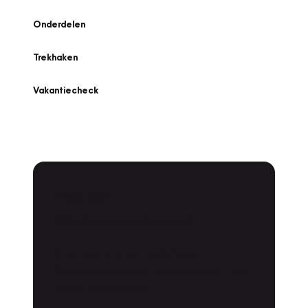
Onderdelen
Trekhaken
Vakantiecheck
Plan een
Werkplaatsafspraak
Is uw auto toe aan Onderhoud,
Bandenwissel of een Vakantiecheck? Plan
online een afspraak!