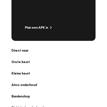
Is het weer tijd voor de jaarlijkse APK? Ga
snel naar Vakgarage bij u in de buurt, en ga
zonder zorgen de weg op!
Plan een APK in
Direct naar
Grote beurt
Kleine beurt
Airco onderhoud
Bandenshop