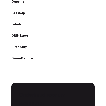
Garantie
Pechhulp
Labels
GRIP Expert
E-Mobility
GroenGedaan
Onderhoud voor uw
Zoeken
leaseauto?