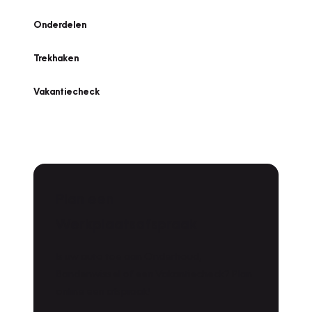
Onderdelen
Trekhaken
Vakantiecheck
Plan een
Werkplaatsafspraak
Is uw auto toe aan Onderhoud,
Bandenwissel of een Vakantiecheck? Plan
online een afspraak!