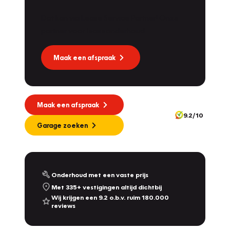
Dat kan via Lease Service Partner! Onze
Vakgarage
Dekkers
partner voor leaseonderhoud.
Molendijk 1A
,
5109 RL
's Gravenmoer
9.0
/10
Nu geopend tot 17:30
Maak een afspraak
Vakgarage
Nijland
Plantsoensingel Zuid 22A
,
7041 ZE
's-Heerenberg
10.0
/10
Maak een afspraak
Nu geopend tot 19:00
9.2/10
342
Garage zoeken
Vakgarage
De Dames Van Hurkmans
Afrikalaan 1a
,
5232 BD
's-Hertogenbosch
9.2
/10
Nu geopend tot 17:00
Onderhoud met een vaste prijs
Met 335+ vestigingen altijd dichtbij
Vakgarage
Leithon Cars
Wij krijgen een 9.2 o.b.v. ruim 180.000
reviews
Touwbaan 2 & Zoeterwoudseweg 23
,
Leiden
& Leiderdorp
9.3
/10