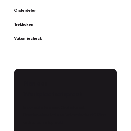
Onderdelen
Trekhaken
Vakantiecheck
Plan een
Werkplaatsafspraak
Is uw auto toe aan Onderhoud,
Bandenwissel of een Vakantiecheck? Plan
online een afspraak!