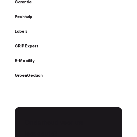
Garantie
Pechhulp
Labels
GRIP Expert
E-Mobility
GroenGedaan
Onderhoud voor uw
Zoeken
leaseauto?