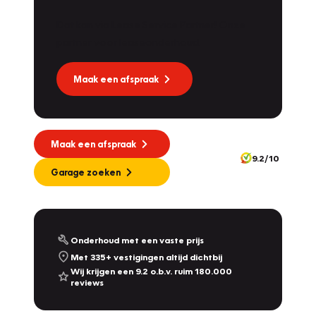
Dat kan via Lease Service Partner! Onze
Vakgarage
Dekkers
partner voor leaseonderhoud.
Molendijk 1A
,
5109 RL
's Gravenmoer
9.0
/10
Nu geopend tot 17:30
Maak een afspraak
Vakgarage
Nijland
Plantsoensingel Zuid 22A
,
7041 ZE
's-Heerenberg
10.0
/10
Maak een afspraak
Nu geopend tot 19:00
9.2/10
342
Garage zoeken
Vakgarage
De Dames Van Hurkmans
Afrikalaan 1a
,
5232 BD
's-Hertogenbosch
9.2
/10
Nu geopend tot 17:00
Onderhoud met een vaste prijs
Met 335+ vestigingen altijd dichtbij
Vakgarage
Leithon Cars
Wij krijgen een 9.2 o.b.v. ruim 180.000
reviews
Touwbaan 2 & Zoeterwoudseweg 23
,
Leiden
& Leiderdorp
9.3
/10