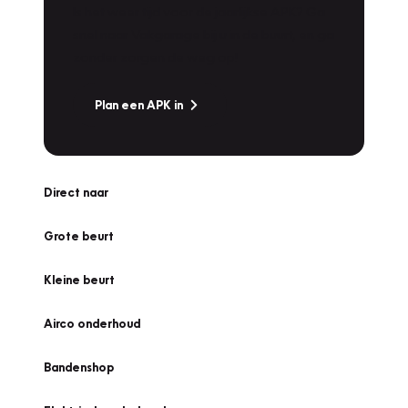
Is het weer tijd voor de jaarlijkse APK? Ga
snel naar Vakgarage bij u in de buurt, en ga
zonder zorgen de weg op!
Plan een APK in
Direct naar
Grote beurt
Kleine beurt
Airco onderhoud
Bandenshop