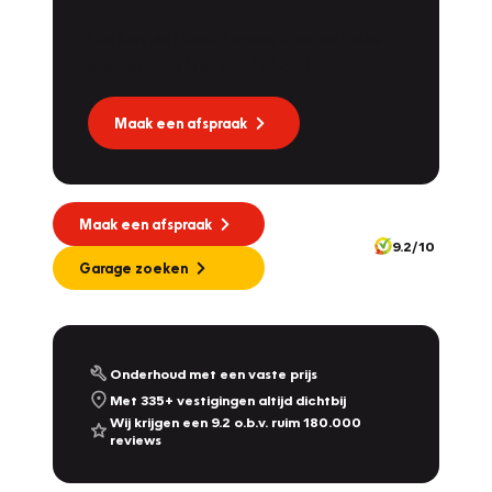
Dat kan via Lease Service Partner! Onze
Vakgarage
Dekkers
partner voor leaseonderhoud.
Molendijk 1A
,
5109 RL
's Gravenmoer
9.0
/10
Geopend vanaf 08:30
Maak een afspraak
Vakgarage
Nijland
Plantsoensingel Zuid 22A
,
7041 ZE
's-Heerenberg
10.0
/10
Maak een afspraak
Geopend vanaf 08:00
9.2/10
342
Garage zoeken
Vakgarage
De Dames Van Hurkmans
Afrikalaan 1a
,
5232 BD
's-Hertogenbosch
9.2
/10
Vandaag gesloten, maandag open vanaf 08:00
Onderhoud met een vaste prijs
Met 335+ vestigingen altijd dichtbij
Vakgarage
Leithon Cars
Wij krijgen een 9.2 o.b.v. ruim 180.000
reviews
Touwbaan 2 & Zoeterwoudseweg 23
,
Leiden
& Leiderdorp
9.3
/10