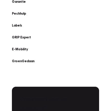
Garantie
Pechhulp
Labels
GRIP Expert
E-Mobility
GroenGedaan
Onderhoud voor uw
Zoeken
leaseauto?