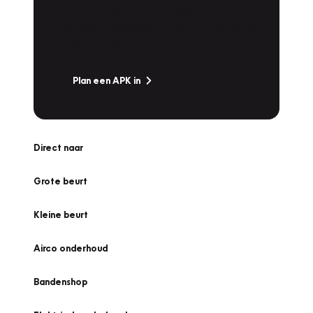
Is het weer tijd voor de jaarlijkse APK? Ga
snel naar Vakgarage bij u in de buurt, en ga
zonder zorgen de weg op!
Plan een APK in
Direct naar
Grote beurt
Kleine beurt
Airco onderhoud
Bandenshop