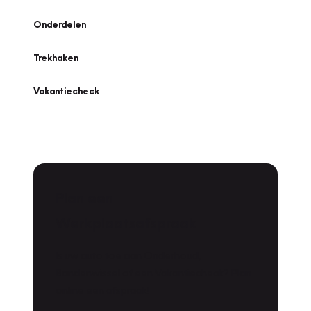
Onderdelen
Trekhaken
Vakantiecheck
Plan een
Werkplaatsafspraak
Is uw auto toe aan Onderhoud,
Bandenwissel of een Vakantiecheck? Plan
online een afspraak!