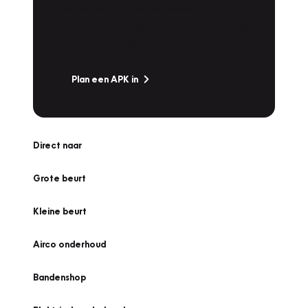
Is het weer tijd voor de jaarlijkse APK? Ga
snel naar Vakgarage bij u in de buurt, en ga
zonder zorgen de weg op!
Plan een APK in
Direct naar
Grote beurt
Kleine beurt
Airco onderhoud
Bandenshop