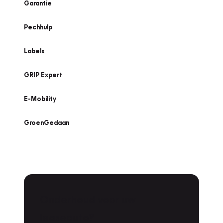
Garantie
Pechhulp
Labels
GRIP Expert
E-Mobility
GroenGedaan
Onderhoud voor uw
Zoeken
leaseauto?