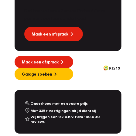
Dat kan via Lease Service Partner! Onze
Vakgarage
Dekkers
partner voor leaseonderhoud.
Molendijk 1A
,
5109 RL
's Gravenmoer
9.0
/10
Vandaag gesloten, morgen open vanaf 08:00
Maak een afspraak
Vakgarage
Nijland
Plantsoensingel Zuid 22A
,
7041 ZE
's-Heerenberg
10.0
/10
Maak een afspraak
Vandaag gesloten, morgen open vanaf 08:00
9.2/10
342
Garage zoeken
Vakgarage
De Dames Van Hurkmans
Afrikalaan 1a
,
5232 BD
's-Hertogenbosch
9.2
/10
Vandaag gesloten, morgen open vanaf 08:00
Onderhoud met een vaste prijs
Met 335+ vestigingen altijd dichtbij
Vakgarage
Leithon Cars
Wij krijgen een 9.2 o.b.v. ruim 180.000
reviews
Touwbaan 2 & Zoeterwoudseweg 23
,
Leiden
& Leiderdorp
9.3
/10