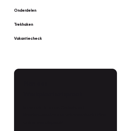
Onderdelen
Trekhaken
Vakantiecheck
Plan een
Werkplaatsafspraak
Is uw auto toe aan Onderhoud,
Bandenwissel of een Vakantiecheck? Plan
online een afspraak!